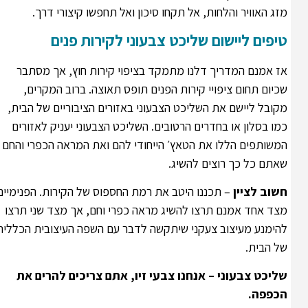
מזג האוויר והלחות, אל תקחו סיכון ואל תחפשו קיצורי דרך.
טיפים ליישום שליכט צבעוני לקירות פנים
אז אמנם המדריך דלנו מתמקד בציפוי קירות חוץ, אך מסתבר
שכיום תחום ציפויי קירות הפנים תופס תאוצה. ברוב המקרים,
מקובל ליישם את השליכט הצבעוני באזורים הציבוריים של הבית,
כמו בסלון או בחדרים הרטובים. השליכט הצבעוני יעניק לאזורים
המשותפים הללו את הטאץ׳ הייחודי להם ואת המראה הכפרי והחם
שאתם כל כך רוצים להשיג.
חשוב לציין
– תכננו היטב את רמת החספוס של הקירות. הפנימיים.
מצד אחד אמנם תרצו להשיג מראה כפרי וחם, אך מצד שני תרצו
להימנע מעיצוב צעקני שיתקשה לדבר עם השפה העיצובית הכללית
של הבית.
שליכט צבעוני – אנחנו צבעי זיו, אתם צריכים להרים את
הכפפה.