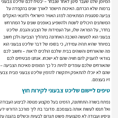
המיומן שלנו שעבר סינון לאחר שנבחר – יבטיח לכם שליכט צבעוני
ברמות שלא הכרתם. האיכות תישמר לאורך שנים בהקפדה על
צביעה ססגונית המתאימה למזג האוויר הישראלי ולתנאי האקלים
המשתנים היכולים לשנות ולהשפיע באופנים שונים על המתרחש
בחדר, על המראה שלו, ועל העמידות של הצבע והגבס. שליכט
צבעוני הוא למעשה השכבה האחרונה בתהליך הצביעה ולכן חשוב
במיוחד שהיא תהיה עמידה, כי בסופו של דבר שליכט צבעוני הוא
מה שהאורחים והשוהים בבית שלכם הולכים לראות – וחשוב לכם
בוודאי להעניק להם חוויה שהם לא ישכחו. אנחנו מבטיחים לכם
שהאורחים שלכם עומדים להיות כל כך המומים מאיכות הצביעה –
שהם לא יוכלו להתאפק ויתקשרו להזמין שליכט צבעוני מבית צבעי
זיו בעצמם.
טיפים ליישום שליכט צבעוני לקירות חוץ
נפתח בשורה התחתונה, הזמינו בעל מקצוע מנוסה לביצוע העבודה
ואל תנסו לעשות אותה בעצמכם. מדובר בת ליך מורכב הדורש ידע
וניסיון ועבודה לא מקצועית פשוט תגרום לבעיות וכשלים בהגנה על