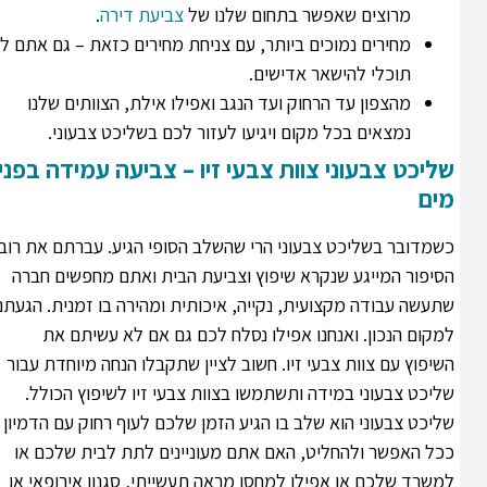
מרוצים שאפשר בתחום שלנו של
צביעת דירה
.
מחירים נמוכים ביותר, עם צניחת מחירים כזאת – גם אתם לא
תוכלי להישאר אדישים.
מהצפון עד הרחוק ועד הנגב ואפילו אילת, הצוותים שלנו
נמצאים בכל מקום ויגיעו לעזור לכם בשליכט צבעוני.
שליכט צבעוני צוות צבעי זיו – צביעה עמידה בפני
מים
כשמדובר בשליכט צבעוני הרי שהשלב הסופי הגיע. עברתם את רוב
הסיפור המייגע שנקרא שיפוץ וצביעת הבית ואתם מחפשים חברה
שתעשה עבודה מקצועית, נקייה, איכותית ומהירה בו זמנית. הגעתם
למקום הנכון. ואנחנו אפילו נסלח לכם גם אם לא עשיתם את
השיפוץ עם צוות צבעי זיו. חשוב לציין שתקבלו הנחה מיוחדת עבור
שליכט צבעוני במידה ותשתמשו בצוות צבעי זיו לשיפוץ הכולל.
שליכט צבעוני הוא שלב בו הגיע הזמן שלכם לעוף רחוק עם הדמיון
ככל האפשר ולהחליט, האם אתם מעוניינים לתת לבית שלכם או
למשרד שלכם או אפילו למחסן מראה תעשייתי, סגנון אירופאי או