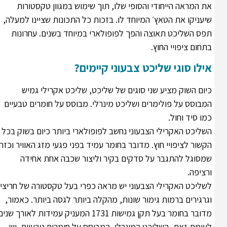
את המראה הייחודי והסופי שלו, תוך שימוש במגוון טקסטורות
שיעניקו את הטאץ׳ המיוחד לו. בזכות כל התכונות שציינו למעלה,
תפס השליכט תאוצה והפך לפופולארי במיוחד בשנים. עחרונות
בתחום ציפויי החוץ.
אילו סוגי שליכט צבעוני קיימים?
כיום השוק מציע שני סוגים של שליכט, שליכט אקרילי גמיש
המבוסס על פולימרים ושליכט מינרלי. מבוסס על חומרים טבעיים
כמו סיד וחול.
השליכט האקרילי הצבעוני נחשב לפופולארי ביותר כיום בשוק בכל
הקשור לציפויי חוץ. מדובר בחומר עמיד בפני פגעי מזג האוויר וכזה
שמסוגל להתגבר על סדקים בקיר וליצור שכבה אחת אחידה
ורציפה.
לשליכט האקרילי הצבעוני יש מראה כפרי בעל טקסטורה של חריצים
וגרגירים ברמות גימור שונות, מהקלה ביותר לגסה ביותר. כאמור,
מדובר בחומר בעל תקן גמישות 1731 המעניק עמידות לאורך שנים.
לעומת זאת, השליכט המינרלי, המבוסס על חומרים טבעיים, יש