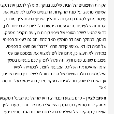
הקירות החיצוניים של הבית שלכם. בנוסף, מומלץ לתכנן את תקציב
השיפוץ מראש, על מנת שהקירות החיצוניים שלכם לא ימצאו את
עצמם מחוץ למסגרת העבודה. תהליך שיפוץ הוא תהליך מורכב,
יקר וכזה שלעיתים מביא עימו הפתעות כלכליות לא צפויות. לכן,
כדאי להגיע לשלב הסופי של ציפוי קירות חוץ עם תקציב מספק.
בנוסף, במהלך העבודה מומלץ מאד להתייחס גם לעיצוב הפנימי
של הבית ולוודא שציפוי קירות החוץ ״ידבר״ עם העיצוב הפנימי.
במידה ולא תעשו כן, אתם עלולים למצוא את עצמכם עם שני
עיצובים שונים, פנים וחוץ, וזה עלול להציק לכם בעיניים במשך
הזמן.התאימו את השליכט הצבעוני לחצר, לצמחייה ולשאר
האלמנטים בחלק החיצוני של הבית. תוכלו לשלב בין גוונים שונים,
אך השתדלו שהעיצוב לא יהיה צעקני מידי, הוא יימאס עליכם מהר
מאד.
חשוב לציין
– טרם ביצוע העבודה, ודאו שהשליכט שבעל המקצוע
מספק לכם מחזיק בתו התקן הישראלי המחמיר. זכרו, מעבר לפן
העיצובי, תפקידו של השליכט הוא להוות שכבת הגנה מפני פגעי