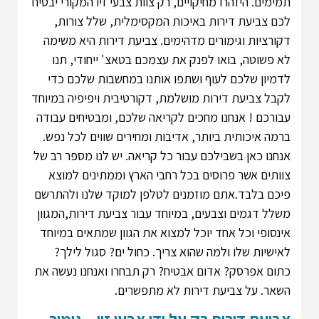
תמימים.
היזהרו מחיקויים, רק צוות צבעי זיו המקורי יבטיח
לכם צביעת דירות באיכות המקסימלית, שלל צורות,
דקורציות וגימורים מדהימים. צביעת דירות היא משימה
לא פשוטה, בואו לפנק את עצמכם בטאצ' ייחודי, תנו
לדמיון שלכם לעוף ושתפו אותנו במחשבות שלכם כדי
לקבל צביעת דירות מושלמת, דקורטיבית ויפיפיה במיוחד
עבורכם ! אנחנו מחכים לקריאה שלכם, ומבטיחים עבודה
ברמה איכותית ביותר, אדיבות ומחירים שווים לכל נפש.
אנחנו כאן בשבילכם עבור כל קריאה. יש לנו מספר רב של
צוותים אשר פרוסים בכל רחבי הארץ וממתינים למוצא
פיכם בלבד.אתם מוזמנים לטלפן למוקד שלנו ולהתרשם
משלל דגמים וצבעים, במיוחד עבור צביעת דירות,המגוון
אינסופי וכל אחד יוכל למצוא את הגוון שמתאים במיוחד
לאישיות שלו ולמה שהוא צריך. כחול ים? סגול לילך?
כתום אפרסק? אדום אבטיח? רק תבחרו ואנחנו נעשה את
השאר. על צביעת דירות לא מתפשרים.