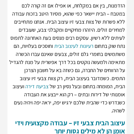
הזדמנות, בין אם במקלחת, או אפילו אם זה קורה לכם
במטבח – הבית יישאר כפי שהוא, מסיוד היטב בזכות עבודה
ללא פשרות של צוות צבעי זיו עיצוב הבית. אנחנו מתחייבים
למחירים זולים. היזהרו מחיקויים ומקבלני צבע, שעובדים
לעיתים ללא רשיון. עסקים רבים מנסים בעת האחרונה לתפוס
נתח שוק בתחום
רעיונות לעיצוב הבית
וחוסכים בעלויות, הם
משתמשים בחומרי גלם זולים, צבעים שאינם עברו הכשרה
מתאימה ולמעשה נוקטים בכל דרך אפשרית על מנת להגדיל
על הרווחים של החברה, גם כשזה בא על חשבון הצרכן
התמים. כשמדובר בעיצוב הבית, רק צוות צבעי זיו עיצוב
הבית, המומחה בתחום ובעל נסיון רב של
צביעת דירה
ועיצוב
אומנותי של דירות ובתים – רק הוא ייבצע את העבודה
כשנדרש כדי שהבית שלכם ירגיש יפה, יראה יפה ויהיה נעים
לשהיה.
עיצוב הבית צבעי זיו – עבודה מקצועית וידי
אומן הן לא מילים גסות יותר