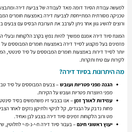
למעשה עבודת הסיוד דומה מאד לעבודה של צביעת דירה ומתבצעת
טכניקה מסורתית המתייחסת לצביעת דירה באמצעות חומרים המבוסס
ורוצים להשיג גוון אחר ניתן לערבב את תערובת הבסיס עם צבעים בגו
המונח סיוד דירה אמנם ממשיך להיות נפוץ בקרב הלקוחות ובעלי ה
מזמינים בעל מקצוע לסייד דירה באמצעות חומרים המבוססים על סי
יותר לסייד דירות באמצעות חומרים המבוססים על סיד סינטטי, המ
לקירות עם טיח ותקרות.
מה היתרונות בסיוד דירה?
הגנה מפני פטריות ועובש
– צבעים המבוססים על סיד טבע
מפני היווצרות פטריות ועובש על הקירות.
עמידות לאורך זמן
– אנו בצבעי זיו משתמשים בסיד סינטטי
פחות נדבק על הבגדים, קל לניקוי ולתיקון נזקים לאחר הצביע
מט ורוב הלקוחות זמינים סיוד דירה בצבע לבן ואחיד.
יעוץ ראשוני חינם
– בעבור סיוד דירה ח-י-נ-מ-י לחלוטין, של