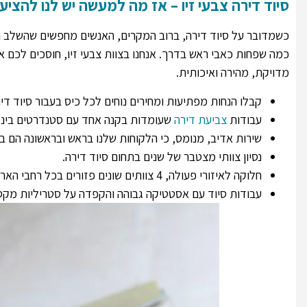
סיוד דירה צבעי זיו – אז מה למעשה יש לנו להציע
כשמדובר על סיוד דירה, ברוב המקרים, האנשים מחפשים שהשלב ה
כמה שפחות כאבי ראש בדרך. אנחנו בצוות צבעי זיו, חוסכים לכם
א
מדויקת, מהירה ואיכותית.
קבלו הנחות מפתיעות ומחירים נוחים לכל כיס בעבור סיוד דיר
עבודות
צביעת דירה
שעומדות בקנה אחד עם סטנדרטים בינל
שירות אדיב, מנומס, כי הלקוחות שלנו בראש ובראשונה הם בנ
הצוות של צבעי זיו היה נהדר!
הוא היה מאוד זמין
נסיון צוותי מצטבר של שנים בתחום סיוד דירה.
אמין, הוגן, מקצועי, הגיע בזמן,
עשה עבודה ברמה 
חלוקה לאיזורי פעולה, 4 צוותים שונים פזורים בכל רחבי הארץ.
הכל היה מתואם, כל מה שאמר
וגם זולה יחסית. א
עבודות סיוד עם אסטטיקה גבוהה והקפדה על סטריליות מקס
שיעשה הוא עשה, הייתי עובדת
מרוצה ממנו בייחוד
איתו שוב בשמחה. דנית, רמת גן
מהדירה והיו לי וי
הבית בנוגע לצביעת
דנית, רמת גן
רמת ג
מור, רמת 