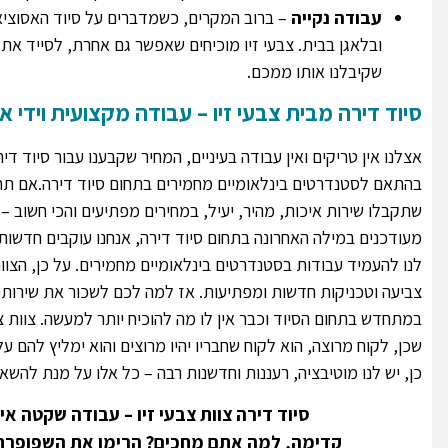
עבודה נקייה
– ברוב המקרים, כשמדברים על סיוד האסוציא
ובלאגן בבית. צבעי זיו מוכיחים שאפשר גם אחרת, לסייד את
שקיבלנו אותו ממכם.
סיוד דירה מבית צבעי זיו – עבודה מקצועית וידי או
אצלנו אין טריקים ואין עבודה בעיניים, המחיר שקבענו עבור סיוד 
בהתאם לסטנדרטים בינלאומיים מחמירים בתחום סיוד דירה.אם תחליט
שתקבלו שירות איכות, מהיר, יעיל, במחירים מפתיעים והכי חשוב
מעודכנים במילה האחרונה בתחום סיוד דירה, אנחנו עוקבים חדשות
לנו להעמיד עבודות בסטנדרטים בינלאומיים מחמירים. על כן, הצו
צביעה וטכניקות חדשות ומפתיעות. אז למה לכם לשכור את שירותיו 
במתחדש בתחום הסיוד וכבר אין לו מה להוכיח יותר למעשה. צוות צ
שכן, לקוח מרוצה, הוא לקוח שחבריו יהיו מרוצים והוא ימליץ להם על
כן, יש לנו מוטיבציה, רעננות וחדשנות רבה – כל אלו על מנת להשאי
סיוד דירה צוות צבעי זיו – עבודה שקטה אי
קדימה, למה אתם מחכים? הרימו את השפופרת