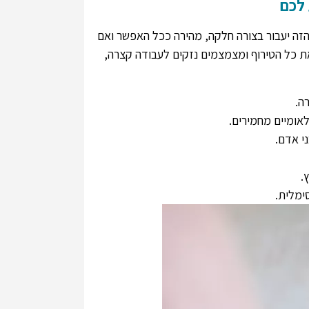
 לכם
זה יעבור בצורה חלקה, מהירה ככל האפשר ואם
ת כל הטירוף ומצמצמים נזקים לעבודה קצרה,
ה.
אומיים מחמירים.
י אדם.
 ואמין. הוא
השירות היה מצויין! היה מקצועי
מאוד גבוהה
ונחמד והייתי מאוד מרוצה
ני יצאתי ממש
מהמקצועיות והמהירות של
ימלית.
 אחרי שיצאתי
הצביעה.
כוחים עם בעל
שני, תל אביב
 הדירה. מור,
ן
גן