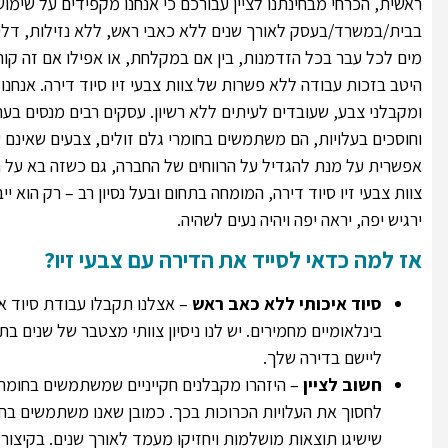
ראשית, הכרחי מבחינתנו לציין עבורכם כי אנחנו מקפידים על שימ
בבית/במשרד/בעסק לאורך שנים ללא כאבי ראש, ללא נזילות, דליפ
מים לכל עבר בכל הזדמנות, בין אם במקלחת, או אפילו אם זה קור
היטב בזכות עבודה ללא פשרות של צוות צבעי זיו סיוד דירה. אנחנו 
ומקבלני צבע, שעובדים לעיתים ללא רשיון. עסקים רבים מנסים בע
וחוסכים בעלויות, הם משתמשים בחומרי גלם זולים, צבעים שאינם
אפשרית על מנת להגדיל על הרווחים של החברה, גם כשזה בא על ח
צוות צבעי זיו סיוד דירה, המומחה בתחום ובעל נסיון רב – רק הוא
ירגיש יפה, יראה יפה ויהיה נעים לשהיה.
אז למה כדאי לסייד את הדירה עם צבעי זיו?
סיוד איכותי ללא כאב ראש
– אצלנו תקבלו עבודת סיוד 
בינלאומיים מחמירים. יש לנו ניסיון צוותי מצטבר של שנים בתח
ליישם בדירה שלך.
חשוב לציין
– היזהרו מקבלנים חקייניים שמשתמשים בחומרים
לחסוך את העלויות הכרוכות בכך. כמובן שאנו משתמשים בחומ
שישיגו תוצאות מושלמות ויחזיקו מעמד לאורך שנים. בקיצור